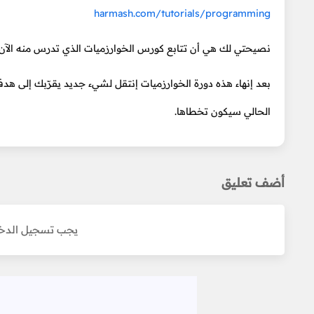
harmash.com/tutorials/programming
نصيحتي لك هي أن تتابع كورس الخوارزميات الذي تدرس منه الآن طا
بعد إنهاء هذه دورة الخوارزميات إنتقل لشيء جديد يقرّبك إلى هدف
الحالي سيكون تخطاها.
أضف تعليق
يجب تسجيل الدخو