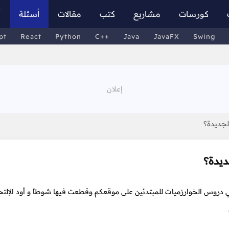
كورسات
مشاريع
كتب
مقالات
أسئلة
أ
pt
React
Python
C++
Java
JavaFX
Swing
لجديدة؟
ديدة؟
 دروس الخوارزميات للمبتدئين على موقعكم وقطعت فيها شوطاً و أود الإلتحا