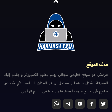
هدف الموقع
هرمش هو موقع تعليمي مجاني يهتم بعلوم الكمبيوتر و يقدم إليك
المعرفة بشكل مبسّط و مفصّل، و هو المكان المناسب لأي شخص
يطمح بأن يصبح مبرمجاً محترفاً و مبدعاً في العالم الرقمي.