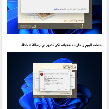
حمّلته اليوم و حاولت تفعيله، لكن تظهر لي رسالة = خطأ.