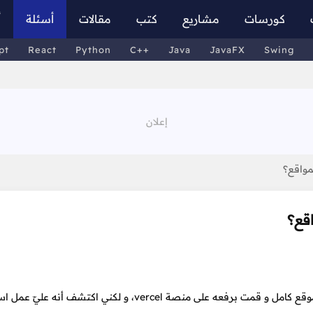
كورسات
مشاريع
كتب
مقالات
أسئلة
أ
pt
React
Python
C++
Java
JavaFX
Swing
مواقع؟
قع؟
اردت السؤال عن منصات تقدم إستضافه مجانية لأني قمت ببناء موقع كامل و قمت برفعه على منصة vercel، و لكني اك