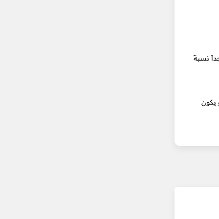
اً نسبةً
نحك إستضافة مجانية لفترة محددة (سنة مثلاً) أو يعطوك رصيد (200$) لتجربة خدماتهم مثل Azure و AWS و يكون