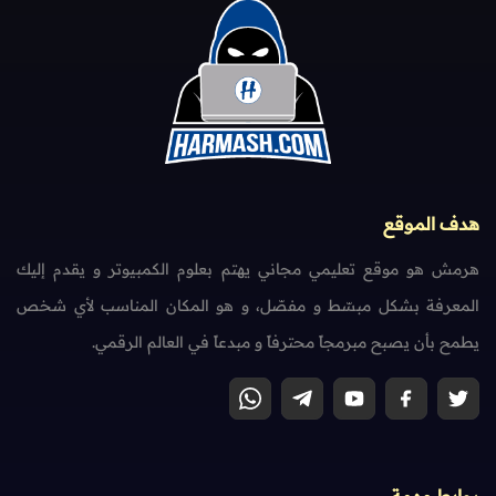
هدف الموقع
هرمش هو موقع تعليمي مجاني يهتم بعلوم الكمبيوتر و يقدم إليك
المعرفة بشكل مبسّط و مفصّل، و هو المكان المناسب لأي شخص
يطمح بأن يصبح مبرمجاً محترفاً و مبدعاً في العالم الرقمي.