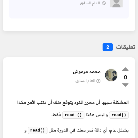
العام السابق
تعليقات
2
محمد هرموش
0
العام السابق
المشكلة سببها أن محرر الكود يتوقع منك أن تكتب الأمر هكذا
و ليس هكذا
فقط.
read ()
read()
بشكل عام، أي دالة تمر معك في الدورة مثل
و
read()