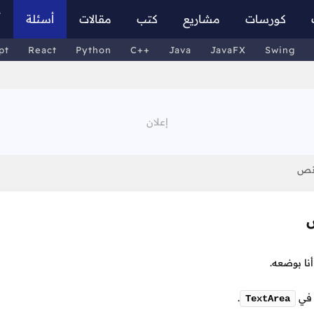
كورسات
مشاريع
كتب
مقالات
أسئلة
أ
pt
React
Python
C++
Java
JavaFX
Swing
ا بوضعه.
 في
.
TextArea