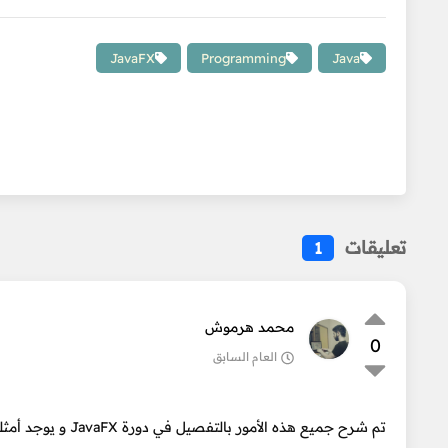
JavaFX
Programming
Java
تعليقات
1
محمد هرموش
0
العام السابق
تم شرح جميع هذه الأمور بالتفصيل في دورة JavaFX و يوجد أمثلة جاهزة حول ذلك سأضع لك روابطها: