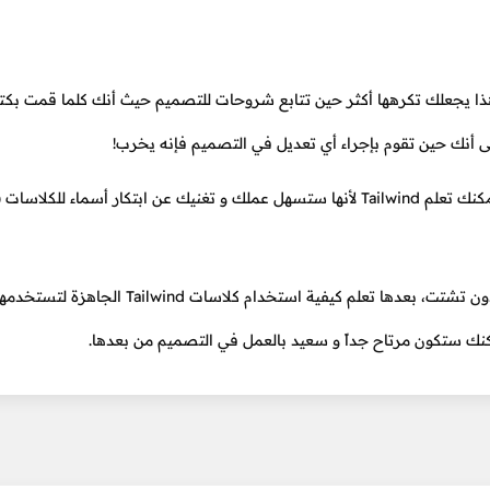
ا بشكل صحيح، و هذا يجعلك تكرهها أكثر حين تتابع شروحات للتصميم حيث أنك كلما قمت بكت
لى أنك حين تقوم بإجراء أي تعديل في التصميم فإنه يخرب!
بترتيب صحيح. و بعدها يمكنك تعلم Tailwind لأنها ستسهل عملك و تغنيك عن ابتكار أسماء للك
لذا نصيحة أعطي لنفسك بعض الوقت لتعلم CSS من البداية و بدون تشتت، بعدها تعلم كيفية استخدام ك
 لكنك ستكون مرتاح جداً و سعيد بالعمل في التصميم من بعدها.