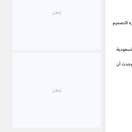
أكره التصميم
قليل لكن توقفت لأني وجدت سوق العمل يطلب مبرمجين Full Stack وهذا يرجعني مره أخرى لفكرة تعلم CSS.. وجدت أن