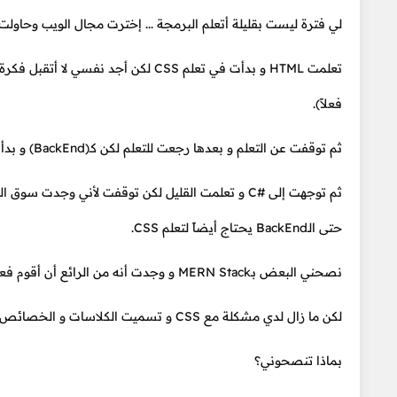
لي فترة ليست بقليلة أتعلم البرمجة ... إخترت مجال الويب وحاولت ال
تعلمت HTML و بدأت في تعلم CSS لكن
فعلاً).
ثم توقفت عن التعلم و بعدها رجعت للتعلم لكن كـ(BackEnd) و بدأت مع لغة بايثون لكن بحثت في سوق العمل و وجدت الطلب قليل عليها في السعودية.
حتى الـBackEnd يحتاج أيضاً لتعلم CSS.
نصحني البعض بـMERN Stack و وجدت أنه من الرائع أن أقوم فعلاً ببناء موقع كامل بلغة واحدة تقريباً و هي جافاسكربت.
لكن ما زال لدي مشكلة مع CSS و تسميت الكلاسات و الخصائص الكثيرة في اللغة.
بماذا تنصحوني؟