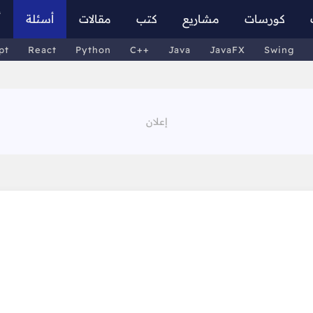
كورسات
مشاريع
كتب
مقالات
أسئلة
أ
pt
React
Python
C++
Java
JavaFX
Swing