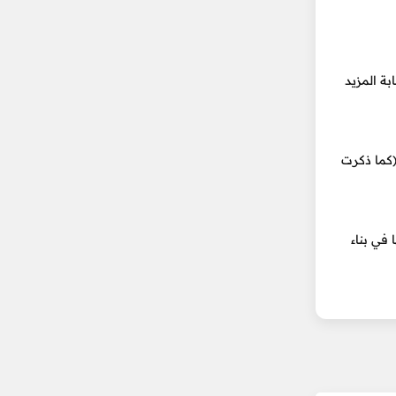
ابة المزيد
لاسات (كما ذكرت
لاسات Tailwind الجاهزة لتستخدمها في بناء