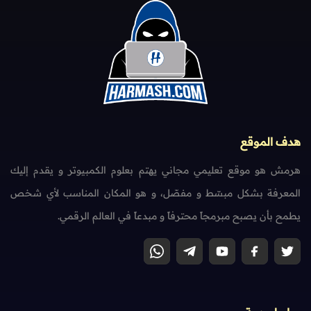
هدف الموقع
هرمش هو موقع تعليمي مجاني يهتم بعلوم الكمبيوتر و يقدم إليك
المعرفة بشكل مبسّط و مفصّل، و هو المكان المناسب لأي شخص
يطمح بأن يصبح مبرمجاً محترفاً و مبدعاً في العالم الرقمي.