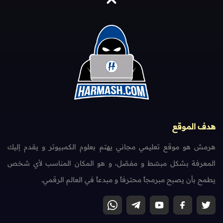
هدف الموقع
هرمش هو موقع تعليمي مجاني يهتم بعلوم الكمبيوتر و يقدم إليك
المعرفة بشكل مبسّط و مفصّل، و هو المكان المناسب لأي شخص
يطمح بأن يصبح مبرمجاً محترفاً و مبدعاً في العالم الرقمي.