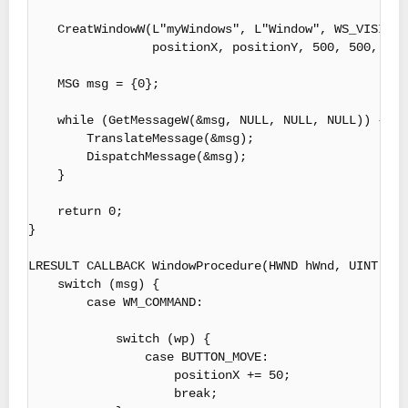
    CreatWindowW(L"myWindows", L"Window", WS_VISIBLE
                 positionX, positionY, 500, 500, NUL
    MSG msg = {0};

    while (GetMessageW(&msg, NULL, NULL, NULL)) {

        TranslateMessage(&msg);

        DispatchMessage(&msg);

    }

    return 0;

}

LRESULT CALLBACK WindowProcedure(HWND hWnd, UINT msg
    switch (msg) {

        case WM_COMMAND:

            switch (wp) {

                case BUTTON_MOVE:

                    positionX += 50;

                    break;
