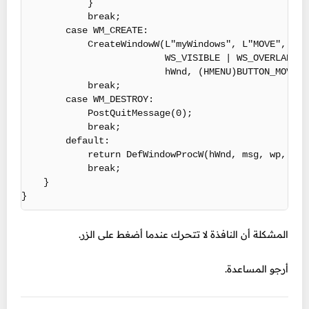
            }

            break;

        case WM_CREATE:

            CreateWindowW(L"myWindows", L"MOVE",

                          WS_VISIBLE | WS_OVERLAPPED
                          hWnd, (HMENU)BUTTON_MOVE, 
            break;

        case WM_DESTROY:

            PostQuitMessage(0);

            break;

        default:

            return DefWindowProcW(hWnd, msg, wp, lp);
            break;

    }

}
المشكلة أن النافذة لا تتحرك عندما أضغط على الزر.
أرجو المساعدة.