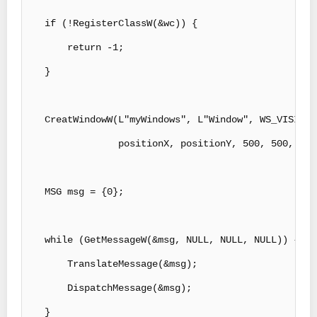
    if (!RegisterClassW(&wc)) {

        return -1;

    }

    CreatWindowW(L"myWindows", L"Window", WS_VISIBLE
                 positionX, positionY, 500, 500, NUL
    MSG msg = {0};

    while (GetMessageW(&msg, NULL, NULL, NULL)) {

        TranslateMessage(&msg);

        DispatchMessage(&msg);

    }
