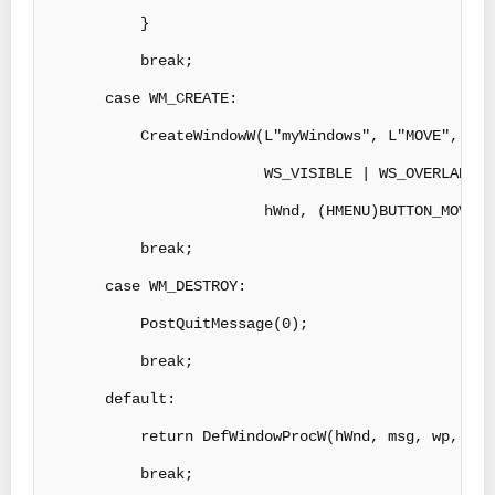
            }

            break;

        case WM_CREATE:

            CreateWindowW(L"myWindows", L"MOVE",

                          WS_VISIBLE | WS_OVERLAPPED
                          hWnd, (HMENU)BUTTON_MOVE, 
            break;

        case WM_DESTROY:

            PostQuitMessage(0);

            break;

        default:

            return DefWindowProcW(hWnd, msg, wp, lp);
            break;
