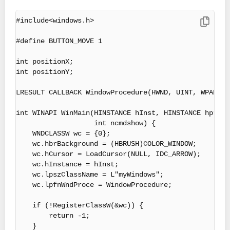
#include<windows.h>

#define BUTTON_MOVE 1

int positionX;

int positionY;

LRESULT CALLBACK WindowProcedure(HWND, UINT, WPARAM,
int WINAPI WinMain(HINSTANCE hInst, HINSTANCE hpreve
                   int ncmdshow) {

    WNDCLASSW wc = {0};

    wc.hbrBackground = (HBRUSH)COLOR_WINDOW;

    wc.hCursor = LoadCursor(NULL, IDC_ARROW);

    wc.hInstance = hInst;

    wc.lpszClassName = L"myWindows";

    wc.lpfnWndProce = WindowProcedure;

    if (!RegisterClassW(&wc)) {

        return -1;

    }
