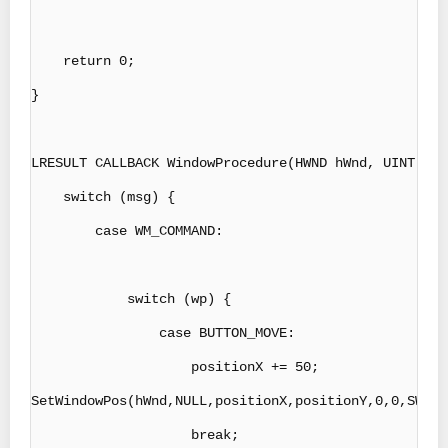
    return 0;

}

LRESULT CALLBACK WindowProcedure(HWND hWnd, UINT msg
    switch (msg) {

        case WM_COMMAND:

            switch (wp) {

                case BUTTON_MOVE:

                    positionX += 50;

SetWindowPos(hWnd,NULL,positionX,positionY,0,0,SWP_N
                    break;
