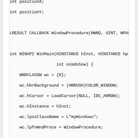
int positionX;

int positionY;

LRESULT CALLBACK WindowProcedure(HWND, UINT, WPARAM,
int WINAPI WinMain(HINSTANCE hInst, HINSTANCE hpreve
                   int ncmdshow) {

    WNDCLASSW wc = {0};

    wc.hbrBackground = (HBRUSH)COLOR_WINDOW;

    wc.hCursor = LoadCursor(NULL, IDC_ARROW);

    wc.hInstance = hInst;

    wc.lpszClassName = L"myWindows";

    wc.lpfnWndProce = WindowProcedure;
