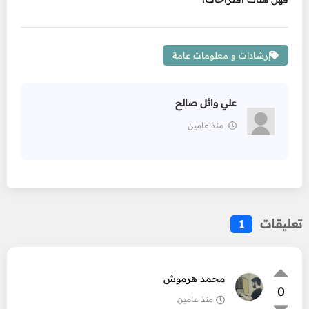
إرشادات و معلومات عامة
علي وائل صالح
منذ عامين
تعليقات
1
محمد هرموش
0
منذ عامين