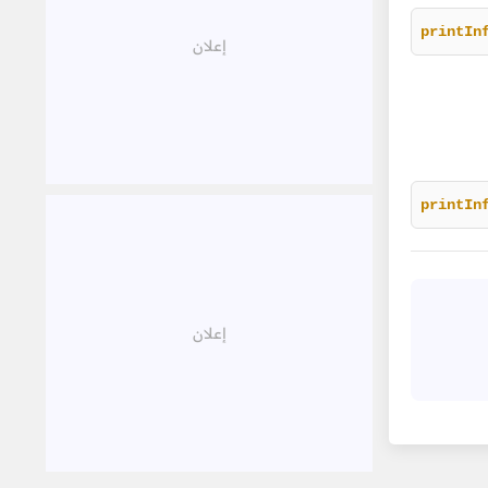
printIn
printIn