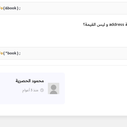
fo
(&book);
ة؟
fo
(*book); 
محمود الحصرية
منذ 3 أعوام