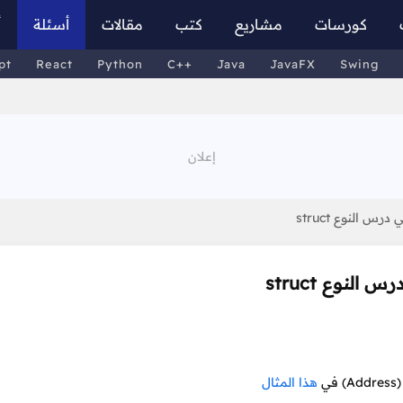
كورسات
مشاريع
كتب
مقالات
أسئلة
أ
pt
React
Python
C++
Java
JavaFX
Swing
س النوع struct
لنوع struct
ي
هذا المثال