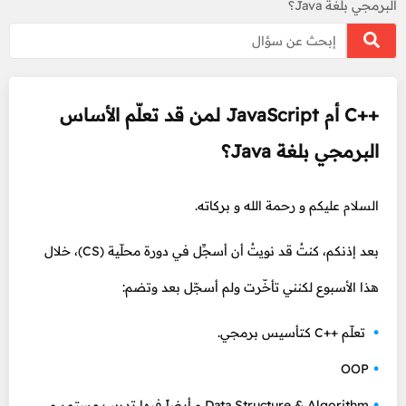
البرمجي بلغة Java؟
++C أم JavaScript لمن قد تعلّم الأساس
البرمجي بلغة Java؟
السلام عليكم و رحمة الله و بركاته.
بعد إذنكم، كنتُ قد نويتُ أن أسجِّل في دورة محلّية (CS)، خلال
هذا الأسبوع لكنني تأخّرت ولم أسجّل بعد وتضم:
تعلّم ++C كتأسيس برمجي.
OOP
Data Structure & Algorithm و أيضاً فيها تدريب مستمر و