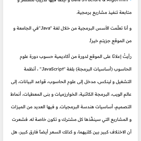
متابعة تنفيذ مشاريع برمجية.
و أنا تعلّمت الأسس البرمجية من خلال لغة "Java"في الجامعة و
من الموقع جزيتم خيراً.
رأيتُ إعلانًا على الموقع لدورة من أكاديمية حسوب دورة علوم
الحاسوب (أساسيات البرمجة) بلغة "JavaScript" ، أنظمة
التشغيل و لينكس، مدخل إلى علوم الحاسوب، قواعد البيانات، إلى
عالم الويب، البرمجة الكائنية، الخوارزميات و بنى المعطيات، أنماط
التصميم، أساسيات هندسة البرمجيات. و فيها العديد من الميزات
و المشاريع التي سينفِّذها كل مشترك و تكون خاصة له. فشعرت
أن الاختلاف كبير بين كلتيهما، و كذلك السعر أيضاً فارق كبير، هل