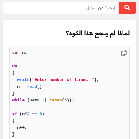
لماذا لم ينجح هذا الكود؟
var
 n;

do
{

write
(
"Enter number of lines: "
);

  n = 
read
();

while
 (n<=
0
 || 
isNaN
(n));

if
 (n%
2
 == 
0
)

{

  n++;

}
