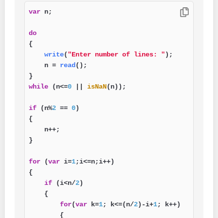
var
 n;

do
{

write
(
"Enter number of lines: "
);

    n = 
read
();

while
 (n<=
0
 || 
isNaN
(n));

if
 (n%
2
 == 
0
)

{

    n++;

}

for
 (
var
 i=
1
;i<=n;i++)

{

if
 (i<n/
2
)

    {

for
(
var
 k=
1
; k<=(n/
2
)-i+
1
; k++)

        {
