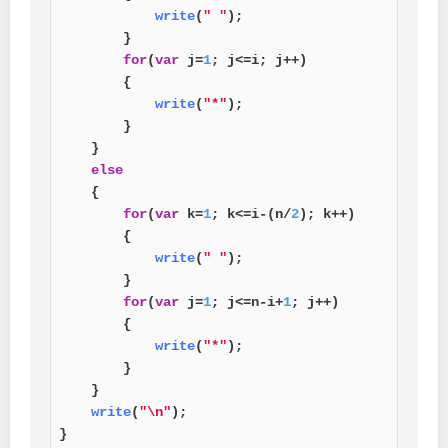
write
(
" "
);

        }

for
(
var
 j=
1
; j<=i; j++)

        {

write
(
"*"
);

        }

    }

else
    {

for
(
var
 k=
1
; k<=i-(n/
2
); k++)

        {

write
(
" "
);

        }    

for
(
var
 j=
1
; j<=n-i+
1
; j++)

        {

write
(
"*"
);

        }

    }

write
(
"\n"
);

}