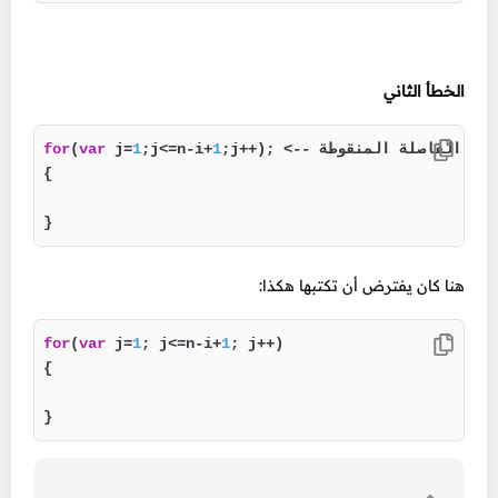
الخطأ الثاني
<-- يجب إزالة هذه الفاصلة المنقوطة

;j++); 
1
;j<=n-i+
1
 j=
var
(
for
{

}
هنا كان يفترض أن تكتبها هكذا:
for
(
var
 j=
1
; j<=n-i+
1
; j++)

{

}