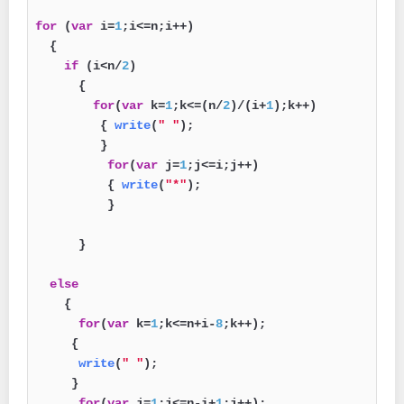
for
 (
var
 i=
1
;i<=n;i++)

  {

if
 (i<n/
2
)

      {

for
(
var
 k=
1
;k<=(n/
2
)/(i+
1
);k++)

         { 
write
(
" "
);

         }

for
(
var
 j=
1
;j<=i;j++)

          { 
write
(
"*"
);

          }

      }

else
    {

for
(
var
 k=
1
;k<=n+i-
8
;k++);

     {

write
(
" "
);

     }    

for
(
var
 j=
1
;j<=n-i+
1
;j++);
