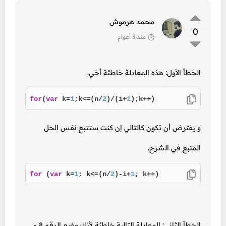
محمد هرموش
0
منذ 3 أعوام
الخطأ الأول: هذه المعادلة خاطئة أخي.
for
(
var
 k=
1
;k<=(n/
2
)/(i+
1
);k++)
و يفترض أن تكون كالتالي إن كنت ستتبع نفس الحل
المتبع في الشرح.
for
 (
var
 k=
1
; k<=(n/
2
)-i+
1
; k++)
الخطأ الثاني: المعادلة التالية خاطئة لأنك وضع الرقم 8 و