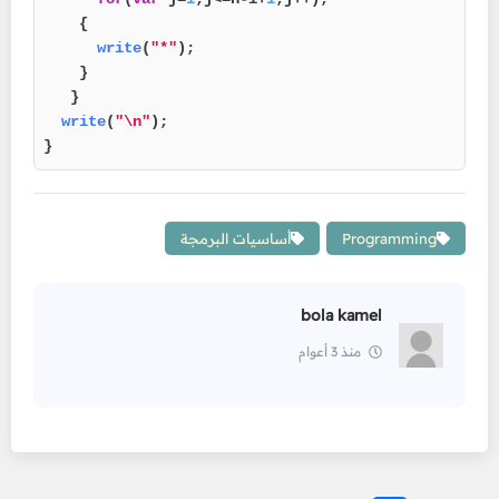
    {

write
(
"*"
);

    }

   }

write
(
"\n"
);

}
Programming
أساسيات البرمجة
bola kamel
منذ 3 أعوام