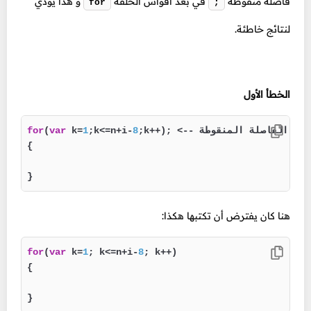
فاصلة منقوطة
في بعد أقواس الحلقة
و هذا يؤدي
for
;
لنتائج خاطئة.
الخطأ الأول
<-- يجب إزالة هذه الفاصلة المنقوطة

;k++); 
8
;k<=n+i-
1
 k=
var
(
for
{

}
هنا كان يفترض أن تكتبها هكذا:
for
(
var
 k=
1
; k<=n+i-
8
; k++)

{

}