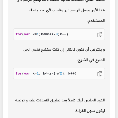
هذا الأمر يجعل الرسم غير مناسب لأي عدد يدخله
المستخدم.
for
(
var
 k=
1
;k<=n+i-
8
;k++)
و يفترض أن تكون كالتالي إن كنت ستتبع نفس الحل
المتبع في الشرح.
for
(
var
 k=
1
; k<=i-(n/
2
); k++)
الكود الخاص فيك كاملاً بعد تطبيق التعدلات عليه و ترتيبه
ليكون سهل القراءة.