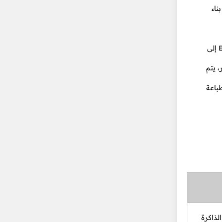
ناء
يتم تنفيذ الاستعلامات و يتم تحويل Expression Tree إلى
ى آخر، يتم
لطباعة
لذاكرة