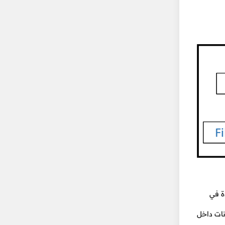
لموجودة في
نات داخل