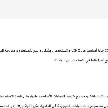
في لغة البرمجة #C يعتبر الإنترفيس IEnumerable و IQueryable جزءاً أساسياً من LINQ و تستخدمان بشكل واسع للاستعلام و مع
راً هاماً في الاستعلام عن البيانات.
ة لجلب مجموعات البيانات و يسمح بتنفيذ العمليات الأساسية عليها، مثل تنفيذ الاستعلام
معالجة البيانات كعمليات الفلترة و الترتيب، و يستخدم بشكل رئيسي مع مجموعات البيانات الموج