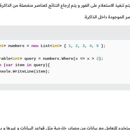
عندما يتم إجراء استعلام باستخدام IEnumerable فإنه يتم تنفيذ الاستعلام على الفور و يتم إرجاع النتائج كعناصر منفصلة من 
nt
> numbers = 
new
 List<
int
> { 
1
, 
2
, 
3
, 
4
, 
5
 };

rable<
int
> query = numbers.Where(x => x > 
2
h
 (
var
 item 
in
 query){

nsole.WriteLine(item);

كثر تقدماً، حيث يستخدم للتعامل مع بيانات من مصادر خارجية مثل قواعد البيانات و غيرها و