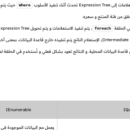
تحدث أثناء تنفيذ الأسلوب
حيث يتم ب
Where
 الحلقة
،
foreach
إستعلام SQL مناسب باستخدام LINQ الوسيط (Intermediate LINQ Provider). الإستعلام الناتج يتم تنفيذه خارج قاعدة البيانات، بمعن
APIs أو خدمات الويب بدلاً من قاعدة البيانات المحلية. و النتائج تعود بشكل فعلي و تُستخدم في الحلقة 
IEnumerable
IQu
يعمل مع البيانات الموجودة في ا