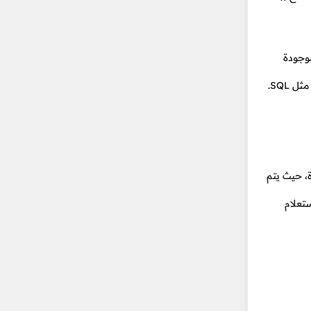
 تكون موجودة
م مباشرة، حيث يتم
LINQ الوسيط، الذي يكون مسؤولاً عن ترجمة Expression Trees إلى إستعلام