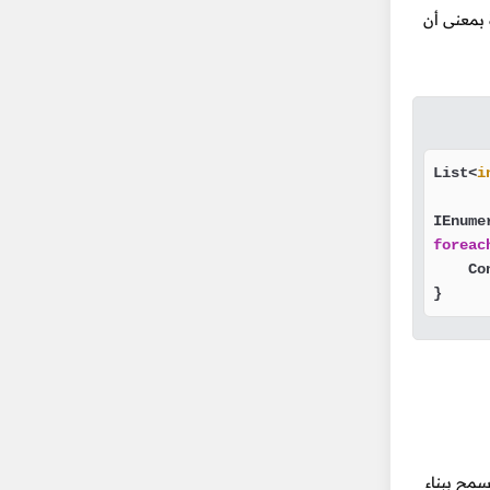
الذاكرة بمعنى أن
List<
i
IEnume
foreac
    Co
}
 يسمح ببناء