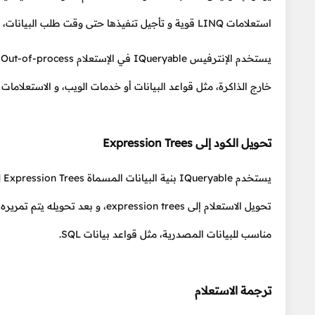
استعلامات LINQ قوية و تأجيل تنفيذها حتى وقت طلب البيانات، مما يسمح بتحسين أداء التطبيقات و استخدام الموارد بشكل أفضل.
خارج الذاكرة، مثل قواعد البيانات أو خدمات الويب، و الاستعلامات التي تُكتب باستخدام IQueryable يمكن ترجمته
تحويل الكود إلى Expression Trees
يس
مناسب للبيانات المصدرية، مثل قواعد بيانات SQL.
ترجمة الاستعلام