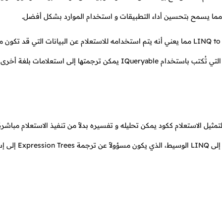
يستخدم الإنترفيس IQueryable في الإستعلام LINQ to Out-of-process مما يعني أنه يتم استخدامه للاستعلام عن البيانات التي قد
ا إلى استعلامات بلغة أخرى مثل SQL.
تخدم IQueryable بنية البيانات المسماة Expression Trees لتمثيل الاستعلام ككود يمكن تحليله و تفسيره بدلاً من تنفيذ الاستعلا
تحويل الاستعلام إلى expression trees، و بعد تحويله يتم تمريره إلى 