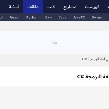
كورسات
مشاريع
كتب
مقالات
أسئلة
أ
pt
React
Python
C++
Java
JavaFX
Swing