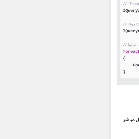
IQuery
IQuery
التالية
foreac
{

    Co
}
الفور بل يتم بناء Expression Tree بشكل مباشر