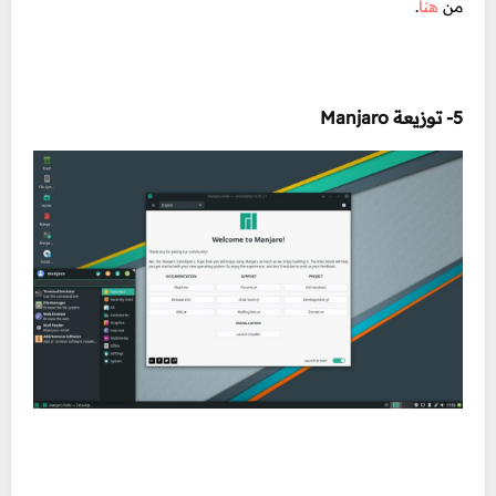
من
هنا
.
5- توزيعة Manjaro