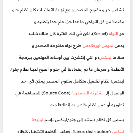
تشغيل حر و مفتوح المصدر و مع نهاية الثمانينات كان نظام جنو
مكتملاً من كل النواحي ما عدا جزء هام جداً يتطلبه و
هو
النواة
(Kernel)، لكن في تلك الفترة كان هناك شاب
يدعى
لينوس تورفالدس
طرح نواة مفتوحة المصدر و
سمّاها
لينكس
؛ و التي إنتشرت بين أوساط المهتمين ببرمجة
الأنظمة و سرعان ما تم إعتمادها في جنو و أصبح لدينا نظام جنو/
لينكس؛ نظام تشغيل متكامل مفتوح المصدر يمكن لأي أحد
الوصول إلى
شفرته المصدرية
(Source Code) للمساهمة في
تطويره أو عمل نظام خاص به إنطلاقاً منه.
يسمى كل نظام يستند إلى جنو/لينكس بإسم
توزيعة
لينكس
(Linux distribution)، فعكس أنظمة التشغيل كنظام