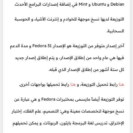
Debian و Ubuntu و Mint في إضافة إصدارات البرامج الأحدث.
التوزيعة لديها نسخ موجهة للخوادم و إنترنت الأشياء و الحوسبة
السحابية.
آخر إصدار متوفر من التوزيعة هو الإصدار Fedora 31 و مدة الدعم
فيها هي عام واحد من إطلاق الإصدار، و يتم إطلاق إصدار جديد
كل ستة أشهر من إطلاق الإصدار الذي قبله.
هنا
رابط تحميل التوزيعة، و
هنا
رابط تحميلها بواجهات أخرى.
توفر التوزيعة أيضاً مايسمى بمختبرات Fedora و هي عبارة عن
نسخ موجهة لتخصصات معينة وهي: التصميم، علم الفلك، إختبار
الإختراق، تدريس لغة البرمجة بايثون، الربوتات. و يمكن تحميلهم