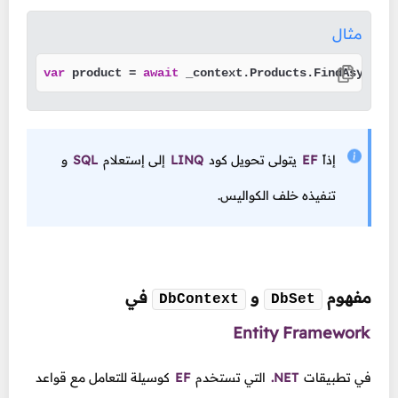
مثال
var
 product = 
await
 _context.Products.FindAsync(
1
إذاً
EF
يتولى تحويل كود
LINQ
إلى إستعلام
SQL
و
تنفيذه خلف الكواليس.
مفهوم
و
في
DbContext
DbSet
Entity Framework
في تطبيقات
.NET
التي تستخدم
EF
كوسيلة للتعامل مع قواعد