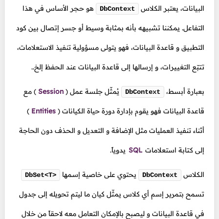
البيانات، يعتبر الكلاس
هو حجر الأساس في هذا
DbContext
التفاعل. يمكننا تشبيهه بأنه بمثابة وسيط أو جسر إتصال بين كود
التطبيق و قاعدة البيانات، فهو يتولى مسؤولية تنفيذ الاستعلامات،
تتبّع التغييرات، و إرسالها إلى قاعدة البيانات عند الحفظ إلخ..
بعبارة أبسط،
يُمثّل جلسة عمل
(
Session
)
مع
DbContext
قاعدة البيانات فهو يقوم بإدارة دورة حياة الكيانات
(
Entities
)
أثناء تنفيذ العمليات مثل الإضافة و التعديل و الحذف دون الحاجة
إلى كتابة استعلامات
SQL
يدوياً.
الكلاس
يحتوي على خاصية إسمها
DbSet<T>
DbContext
تسمح بتمرير إسم أي كلاس يمثّل كيان ما ليتم تحويله إلى جدول
في قاعدة البيانات و ليصبح بالإمكان التعامل معه لاحقاً من خلال