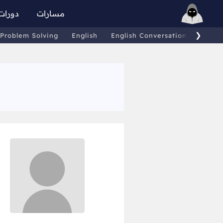
مسارات
دورات
❯
Problem Solving
English
English Conversations
Comp