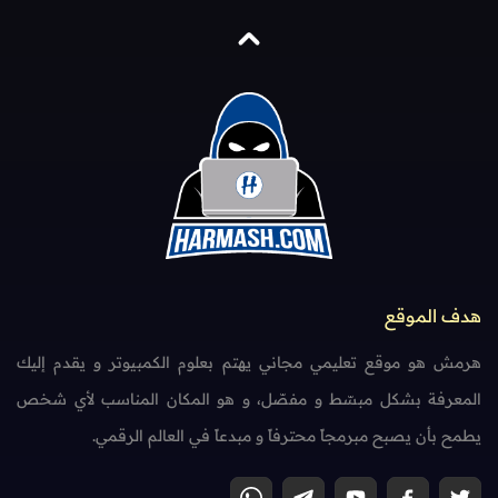
هدف الموقع
هرمش هو موقع تعليمي مجاني يهتم بعلوم الكمبيوتر و يقدم إليك
المعرفة بشكل مبسّط و مفصّل، و هو المكان المناسب لأي شخص
يطمح بأن يصبح مبرمجاً محترفاً و مبدعاً في العالم الرقمي.