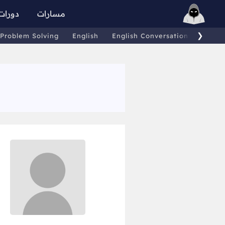
مسارات
دورات
❯
Problem Solving
English
English Conversations
Comp