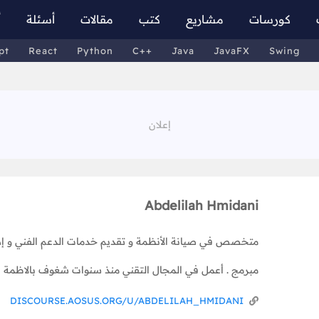
كورسات
مشاريع
كتب
مقالات
أسئلة
أ
pt
React
Python
C++
Java
JavaFX
Swing
Abdelilah Hmidani
متخصص في صيانة الأنظمة و تقديم خدمات الدعم الفني و إدار
مبرمج . أعمل في المجال التقني منذ سنوات شغوف بالاظمة المفتوحة ux - FreeBSD
DISCOURSE.AOSUS.ORG/U/ABDELILAH_HMIDANI