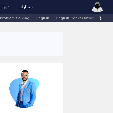
مسارات
دورات
❯
Problem Solving
English
English Conversations
Comp