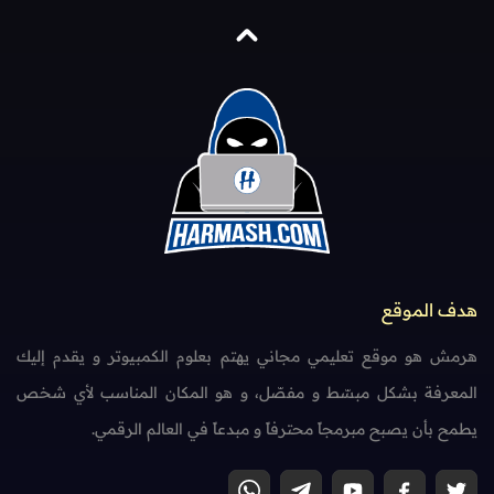
هدف الموقع
هرمش هو موقع تعليمي مجاني يهتم بعلوم الكمبيوتر و يقدم إليك
المعرفة بشكل مبسّط و مفصّل، و هو المكان المناسب لأي شخص
يطمح بأن يصبح مبرمجاً محترفاً و مبدعاً في العالم الرقمي.