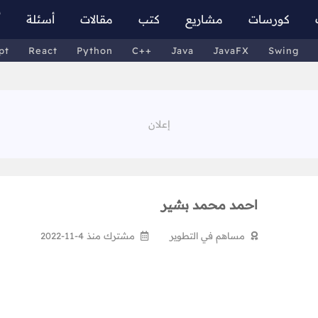
كورسات
مشاريع
كتب
مقالات
أسئلة
أ
pt
React
Python
C++
Java
JavaFX
Swing
احمد محمد بشير
مساهم في التطوير
مشترك منذ 4-11-2022