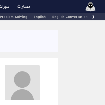
مسارات
دورات
❯
Problem Solving
English
English Conversations
Comp