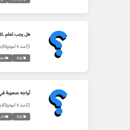
هل يجب تعلم SQL كاملة لإتقان SQLite؟
منذ 3 أعوام
إجا
ase
SQL
أواجه صعوبة في فهم e
منذ 3 أعوام
إجا
Lite
SQL