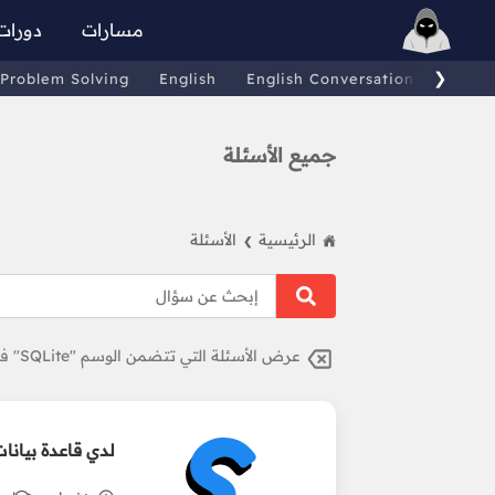
مسارات
دورات
❯
Problem Solving
English
English Conversations
Comp
جميع الأسئلة
الرئيسية
الأسئلة
❯
عرض الأسئلة التي تتضمن الوسم "SQLite" فقط.
لدي قاعدة بيانات MySQL و أريد تحويلها إلى SQLite3 و العكس من SQLite3 إلى