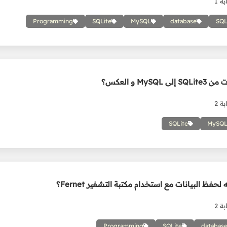
ة 1
Programming
SQLite
MySQL
database
SQ
MySQ و العكس؟
ة 2
SQLite
MySQ
ة 2
Programming
SQLite
databas