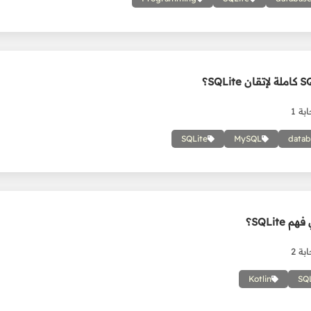
بة 1
SQLite
MySQL
datab
SQLit؟
بة 2
Kotlin
SQ