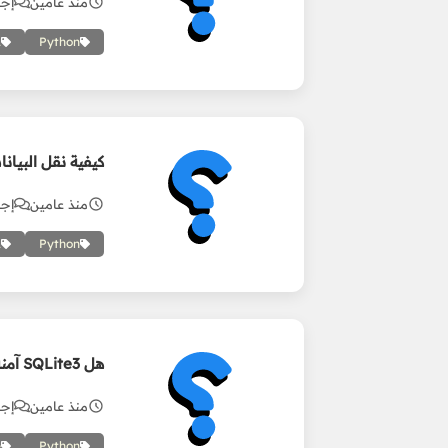
منذ عامين
إجاب
L
Python
كيفية نقل البيانات من SQLite3 إلى L
منذ عامين
إجاب
L
Python
هل SQLite3 آمنه لحفظ البيانات مع استخدام مكتبة التشفير Fernet؟
منذ عامين
إجاب
e
Python