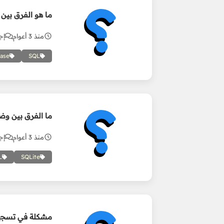
ما هو الفرق بين Sql و MySql و SQLite؟
منذ 3 أعوام
إجا
ase
SQL
ما الفرق بين وضع الشرط بواس
منذ 3 أعوام
إجا
L
SQLite
مشكلة في تسجي