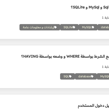
بة 1
datab
MySQL
SQLite
إرشادات و معلومات عامة
طة WHERE و وضعه بواسطة HAVING؟
بة 1
SQL
database
MySQ
ل دخول المستخدم