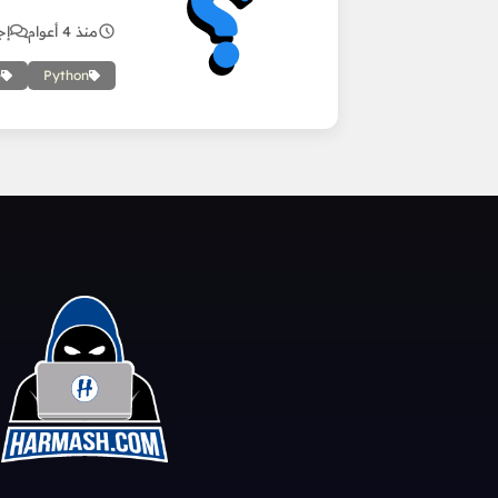
منذ 4 أعوام
إج
e
Python