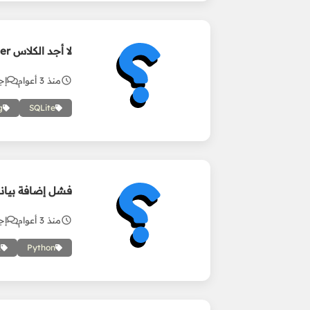
لا أجد الكلاس DatabaseHandler
منذ 3 أعوام
إجا
g
SQLite
فشل إضافة بيانا
منذ 3 أعوام
إجا
L
Python