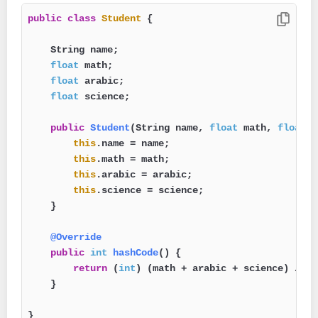
public
class
Student
 {

    String name;

float
 math;

float
 arabic;

float
 science;

public
Student
(String name, 
float
 math, 
float
 a
this
.name = name;

this
.math = math;

this
.arabic = arabic;

this
.science = science;

    }

@Override
public
int
hashCode
()
 {

return
 (
int
) (math + arabic + science) / 
3
;

    }

}