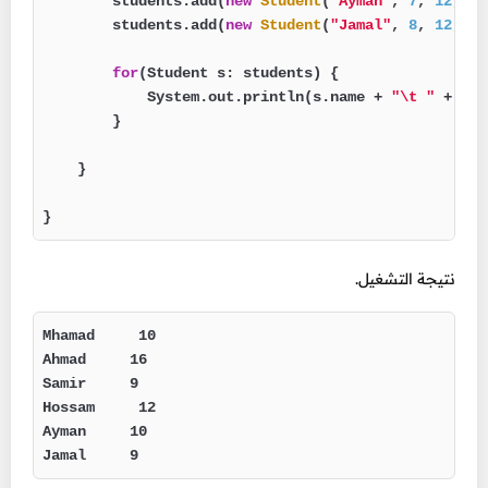
        students.add(
new
Student
(
"Ayman"
, 
7
, 
12
, 
13
        students.add(
new
Student
(
"Jamal"
, 
8
, 
12
, 
9
)
for
(Student s: students) {

            System.out.println(s.name + 
"\t "
 + s.h
        }

    }

}
نتيجة التشغيل.
Mhamad     10

Ahmad     16

Samir     9

Hossam     12

Ayman     10

Jamal     9