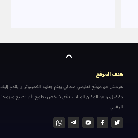
هدف الموقع
هرمش هو موقع تعليمي مجاني يهتم بعلوم الكمبيوتر و يقدم إليك
مفصّل، و هو المكان المناسب لأي شخص يطمح بأن يصبح مبرمجاً محتر
الرقمي.