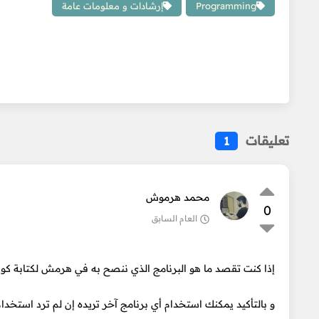
Programming
إرشادات و معلومات عامة
تعليقات
1
محمد هرموش
0
العام السابق
إذا كنت تقصد ما هو البرنامج الذي ننصح به في هرمش لكتابة كود HTML و CSS و JavaScript فالجواب هو SCode