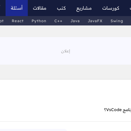
كورسات
مشاريع
كتب
مقالات
أسئلة
أ
pt
React
Python
C++
Java
JavaFX
Swing