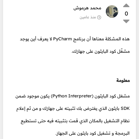
محمد هرموش
0
منذ عامين
هذه المشكلة معناها أن برنامج PyCharm لا يعرف أين يوجد
مشغّل كود البايثون على جهازك.
معلومة
مشغل كود البايثون (Python Interpreter) يكون موجود ضمن
SDK بايثون الذي يفترض بك تثبيته على جهازك و من ثم إعلام
نظام التشغيل بالمكان الذي قمت بتثبيته فيه حتى تستطيع
البرمجة و تشغيل كود بايثون على الجهاز.