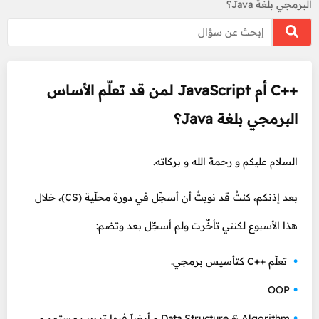
البرمجي بلغة Java؟
++C أم JavaScript لمن قد تعلّم الأساس
البرمجي بلغة Java؟
السلام عليكم و رحمة الله و بركاته.
بعد إذنكم، كنتُ قد نويتُ أن أسجِّل في دورة محلّية (CS)، خلال
هذا الأسبوع لكنني تأخّرت ولم أسجّل بعد وتضم:
تعلّم ++C كتأسيس برمجي.
OOP
Data Structure & Algorithm و أيضاً فيها تدريب مستمر و