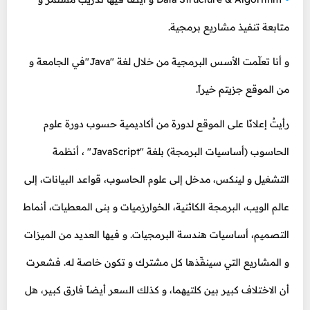
متابعة تنفيذ مشاريع برمجية.
و أنا تعلّمت الأسس البرمجية من خلال لغة "Java"في الجامعة و
من الموقع جزيتم خيراً.
رأيتُ إعلانًا على الموقع لدورة من أكاديمية حسوب دورة علوم
الحاسوب (أساسيات البرمجة) بلغة "JavaScript" ، أنظمة
التشغيل و لينكس، مدخل إلى علوم الحاسوب، قواعد البيانات، إلى
عالم الويب، البرمجة الكائنية، الخوارزميات و بنى المعطيات، أنماط
التصميم، أساسيات هندسة البرمجيات. و فيها العديد من الميزات
و المشاريع التي سينفِّذها كل مشترك و تكون خاصة له. فشعرت
أن الاختلاف كبير بين كلتيهما، و كذلك السعر أيضاً فارق كبير، هل