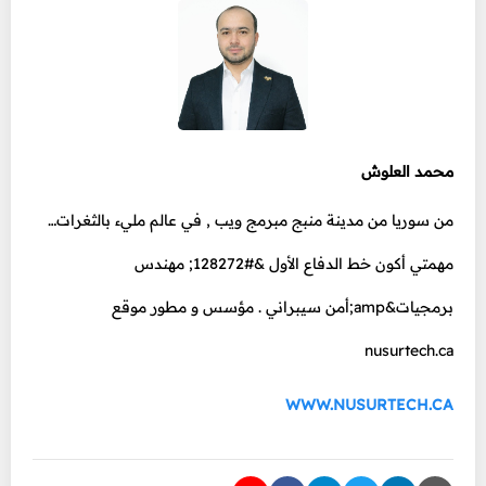
محمد العلوش
من سوريا من مدينة منبج مبرمج ويب , في عالم مليء بالثغرات…
مهمتي أكون خط الدفاع الأول &#128272; مهندس
برمجيات&amp;أمن سيبراني . مؤسس و مطور موقع
nusurtech.ca
WWW.NUSURTECH.CA