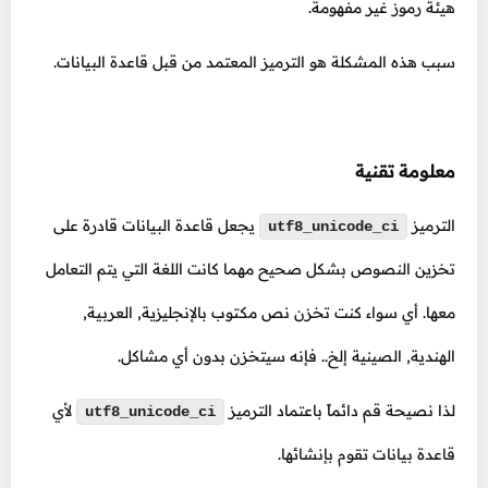
هيئة رموز غير مفهومة.
سبب هذه المشكلة هو الترميز المعتمد من قبل قاعدة البيانات.
معلومة تقنية
الترميز
يجعل قاعدة البيانات قادرة على
utf8_unicode_ci
تخزين النصوص بشكل صحيح مهما كانت اللغة التي يتم التعامل
معها. أي سواء كنت تخزن نص مكتوب بالإنجليزية, العربية,
الهندية, الصينية إلخ.. فإنه سيتخزن بدون أي مشاكل.
لذا نصيحة قم دائماً باعتماد الترميز
لأي
utf8_unicode_ci
قاعدة بيانات تقوم بإنشائها.