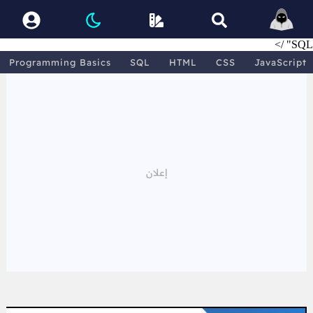
SQL" />
Programming Basics
SQL
HTML
CSS
JavaScript