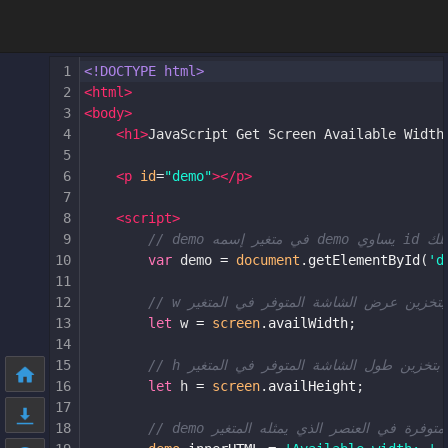
1
<!DOCTYPE html>
2
<
html
>
3
<
body
>
4
<
h1
>
JavaScript Get Screen Available Width
5
6
<
p
id
=
"demo"
></
p
>
7
8
<
script
>
9
// dem
10
var
demo
=
document
.
getElementById
(
'd
11
12
// w بتخزين عرض الشاشة المتوفر في المتغير
13
let
w
=
screen
.
availWidth
;
14
15
// h  بتخزين طول الشاشة المتوفر في المتغير
16
let
h
=
screen
.
availHeight
;
17
18
// demo ة في العنصر الذي يمثله المتغير