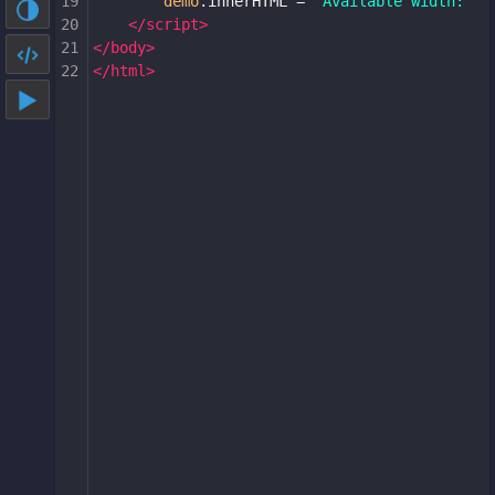
19
demo
.
innerHTML
=
'Available width: '
20
</
script
>
21
</
body
>
22
</
html
>