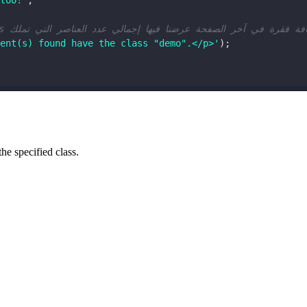
too!'
;
// elements و المخزنة في المصفوفة demo يساوي class ة في آخر الصفحة عرضنا فيها إجمالي عدد العناصر التي تملك
ent(s) found have the class "demo".</p>'
);