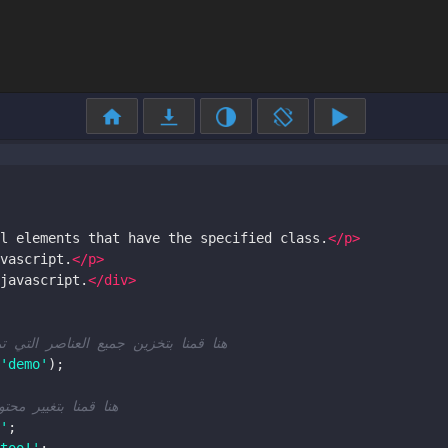
l elements that have the specified class.
</
p
>
vascript.
</
p
>
javascript.
</
div
>
ents في مصفوفة إسمه demo يساوي class هنا قمنا بتخزين جميع العناصر التي تملك
'demo'
);
هنا قمنا بتغيير محتوى
'
;