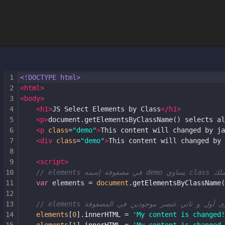
1
<!DOCTYPE html>
2
<
html
>
3
<
body
>
4
<
h1
>
JS Select Elements by Class
</
h1
>
5
<
p
>
document.getElementsByClassName() selects al
6
<
p
class
=
"demo"
>
This content will changed by ja
7
<
div
class
=
"demo"
>
This content will changed by 
8
9
<
script
>
10
// elem
11
var
elements
=
document
.
getElementsByClassName
(
12
13
// elements  أول و ثاني عنصر موجودين في المصفوفة
14
elements
[
0
].
innerHTML
=
'My content is changed!