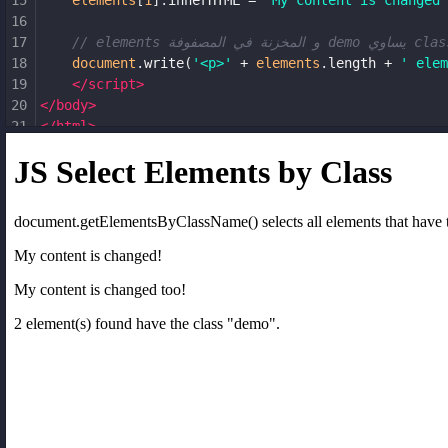
15
elements
[
1
].
innerHTML
=
'My content is changed 
16
17
18
document
.
write
(
'<p>'
+
elements
.
length
+
' elem
19
</
script
>
20
</
body
>
21
</
html
>