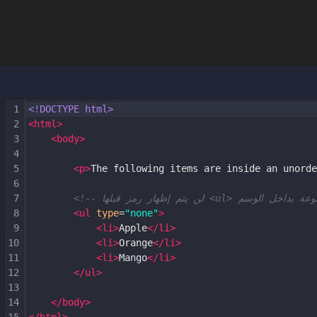
1
<!DOCTYPE html>
2
<
html
>
3
<
body
>
4
5
<
p
>
The following items are inside an unorde
6
7
8
<
ul
type
=
"none"
>
9
<
li
>
Apple
</
li
>
10
<
li
>
Orange
</
li
>
11
<
li
>
Mango
</
li
>
12
</
ul
>
13
14
</
body
>