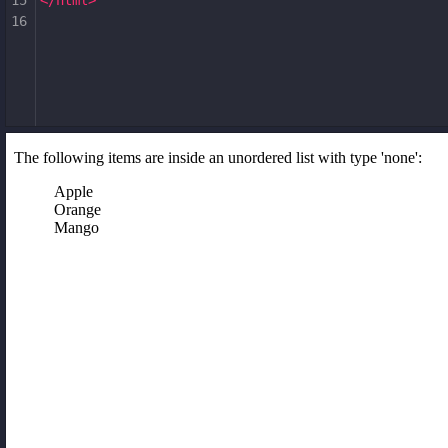
15
</
html
>
16