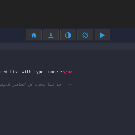
red list with type 'none':
</
p
>
<!-- لن يتم إظهار رمز قبلها <ul> هنا قمنا بتحديد أن العناصر الموضوعة بداخل الوسم -->