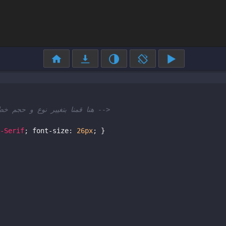
<!-- ليظهر بشكل أوضح CSS يواسطة كود p هنا قمنا بتغيير نوع و حجم خط الوسم -->
-Serif
; 
font-size
: 
26px
; }