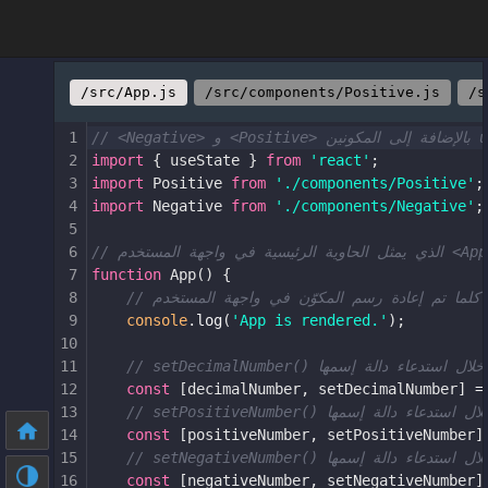
/src/App.js
/src/components/Positive.js
/s
1
2
import
 { 
useState
 } 
from
'react'
;
3
import
Positive
from
'./components/Positive'
;
4
import
Negative
from
'./components/Negative'
;
5
6
7
function
App
() {
8
// كلما تم إعادة رسم المكوّن في واجهة المستخدم
9
console
.
log
(
'App is rendered.'
);
10
11
12
const
 [
decimalNumber
, 
setDecimalNumber
] 
=
13
14
const
 [
positiveNumber
, 
setPositiveNumber
]
15
16
const
 [
negativeNumber
, 
setNegativeNumber
]