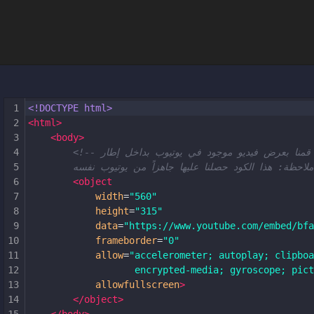
1
<!DOCTYPE html>
2
<
html
>
3
<
body
>
4
<!--  قمنا بعرض فيديو موجود في يوتيوب بداخل إطار
5
ه
6
<
object
7
width
=
"560"
8
height
=
"315"
9
data
=
"https://www.youtube.com/embed/bfa
10
frameborder
=
"0"
11
allow
=
"accelerometer; autoplay; clipboa
12
encrypted-media; gyroscope; pict
13
allowfullscreen
>
14
</
object
>