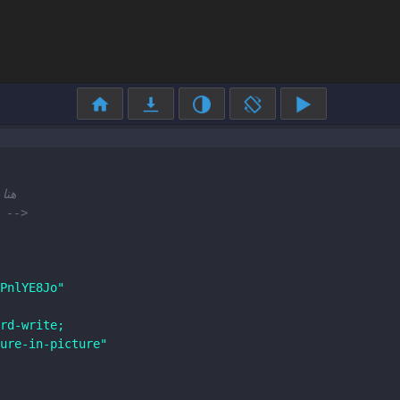
هنا
ملاحظة: هذا الكود حصلنا عليها جاهزاً من يوتيوب نفس -->
PnlYE8Jo"
rd-write; 
ure-in-picture"