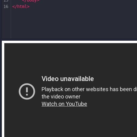
15
</
body
>
16
</
html
>