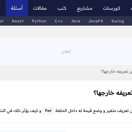
كورسات
مشاريع
كتب
مقالات
أسئلة
أ
pt
React
Python
C++
Java
JavaFX
Swing
 تعريفه خارجها؟
عريفه خارجها؟
تعريف متغير و وضع قيمة له داخل الحلقة
و كيف يؤثر ذلك في النت
for