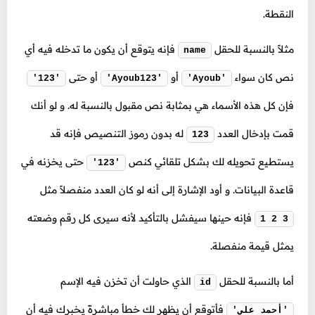
النقطة.
مثلاً بالنسبة للحقل
فإنه يتوقع أن يكون ما تدخله فيه أي
name
نص كان سواء
أو
أو حتى
'123'
'Ayoub123'
'Ayoub'
فإن كل هذه الأسماء هي بمثابة نص مقبول بالنسبة له. و لو أنك
قمت بإدخال العدد
له بدون رموز التنصيص فإنه قد
123
يستطيع تحويله لك بشكل تلقائي كنص
حتى يخزنه في
'123'
قاعدة البيانات. و أود الإشارة إلى أنه لو كان العدد منفصلاً مثل
فإنه حينها سيفشل بالتأكيد لأنه سيرى كل رقم وضعته
1 2 3
يمثل قيمة منفصلة.
أما بالنسبة للحقل
الذي حاولت أن تخزن فيه الإسم
id
فأتوقع أن يظهر لك خطأ مباشرةً يخبرك فيه أن
'أحمد علي'