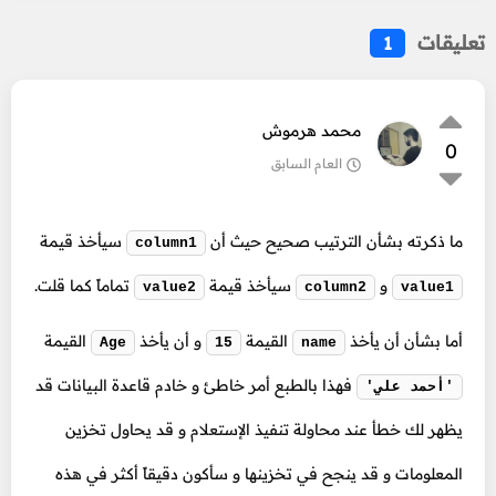
تعليقات
1
محمد هرموش
0
العام السابق
ما ذكرته بشأن الترتيب صحيح حيث أن
سيأخذ قيمة
column1
و
سيأخذ قيمة
تماماً كما قلت.
value2
column2
value1
أما بشأن أن يأخذ
القيمة
و أن يأخذ
القيمة
Age
15
name
فهذا بالطبع أمر خاطئ و خادم قاعدة البيانات قد
'أحمد علي'
يظهر لك خطأ عند محاولة تنفيذ الإستعلام و قد يحاول تخزين
المعلومات و قد ينجح في تخزينها و سأكون دقيقاً أكثر في هذه