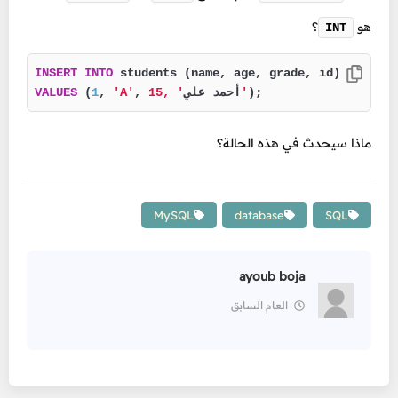
هو
؟
INT
INSERT
INTO
);
' ,15'
, أحمد علي
'A'
, 
1
 (
VALUES
ماذا سيحدث في هذه الحالة؟
MySQL
database
SQL
ayoub boja
العام السابق