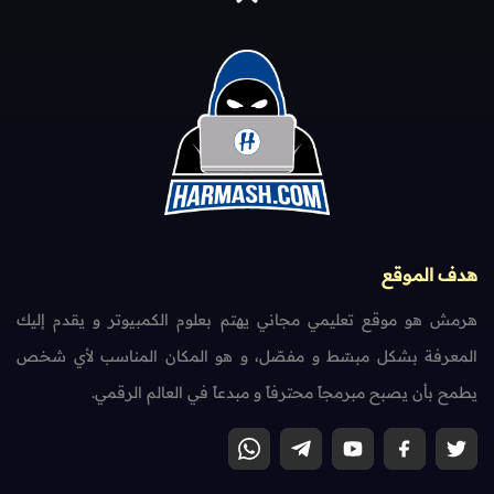
هدف الموقع
هرمش هو موقع تعليمي مجاني يهتم بعلوم الكمبيوتر و يقدم إليك
المعرفة بشكل مبسّط و مفصّل، و هو المكان المناسب لأي شخص
يطمح بأن يصبح مبرمجاً محترفاً و مبدعاً في العالم الرقمي.