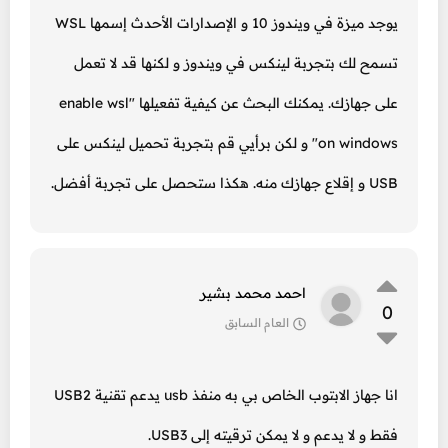
يوجد ميزة في ويندوز 10 و الإصدارات الأحدث إسمها WSL
تسمح لك بتجربة لينكس في ويندوز و لكنها قد لا تعمل
على جهازك. يمكنك البحث عن كيفية تفعيلها "enable wsl
on windows" و لكن برأيي قم بتجربة تحميل لينكس على
USB و إقلاع جهازك منه. هكذا ستحصل على تجربة أفضل.
احمد محمد بشير
0
العام السابق
انا جهاز الابتوب الخاص بي به منفذ usb يدعم تقنية USB2
فقط و لا يدعم و لا يمكن ترقيته إلى USB3.