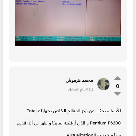
محمد هرموش
0
العام السابق
للأسف، بحثت عن نوع المعالج الخاص بجهازك Intel
Pentium P6200 و الذي أرفقته سابقاً و ظهر لي أنه قديم
جداً و لا يدعم الـVirtualization.