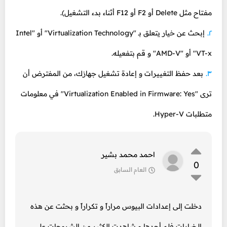
مفتاح مثل Delete أو F2 أو F12 أثناء بدء التشغيل).
إبحث عن خيار يتعلق بـ "Virtualization Technology" أو "Intel
VT-x" أو "AMD-V" و قم بتفعيله.
بعد حفظ التغييرات و إعادة تشغيل جهازك، من المفترض أن
ترى "Virtualization Enabled in Firmware: Yes" في معلومات
متطلبات Hyper-V.
احمد محمد بشير
0
العام السابق
دخلت إلى إعدادات البيوس مراراً و تكراراً و بحثت عن هذه
الخيارات فلم أجدها و شاهدت الكثير من الشروحات على