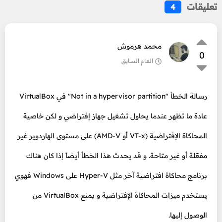
تعليقات
4
محمد هرموش
0
العام السابق
رسالة الخطأ "Not in a hypervisor partition" في VirtualBox
عادة ما تظهر عندما يحاول تشغيل جهاز إفتراضي و لكن خاصية
المحاكاة الإفتراضية (VT-x أو AMD-V) على مستوى الهاردوير غير
مفعّلة أو غير متاحة. و قد يحدث هذا الخطأ أيضاً إذا كان هناك
برنامج محاكاة افتراضية آخر مثل Hyper-V على Windows فهوي
يستخدم ميزات المحاكاة الإفتراضية و يمنع VirtualBox من
الوصول إليها.