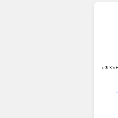
الخاص بدورة البرمجة للمبتدئين هو أن هذا المحرر سيعمل في المتصفح (Browser) و