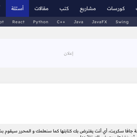
كورسات
مشاريع
كتب
مقالات
أسئلة
أ
pt
React
Python
C++
Java
JavaFX
Swing
لغة جافا سكربت، أي أنت يفترض بك كتابتها كما سنعلمك و المحرر سيقوم ب