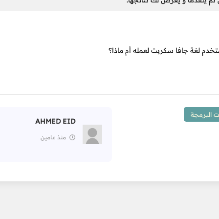
 ثم ينفذها و يعرض لك نتائجها.
تخدم لغة جافا سكربت لعمله أم ماذا؟
 البرمجة
AHMED EID
منذ عامين