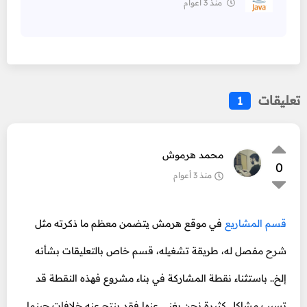
منذ 3 أعوام
تعليقات
1
محمد هرموش
0
منذ 3 أعوام
قسم المشاريع
في موقع هرمش يتضمن معظم ما ذكرته مثل
شرح مفصل له، طريقة تشغيله، قسم خاص بالتعليقات بشأنه
إلخ.. باستثناء نقطة المشاركة في بناء مشروع فهذه النقطة قد
تسبب مشاكل كثيرة نحن بغنى عنها فقد ينتج عنه خلافات حينما