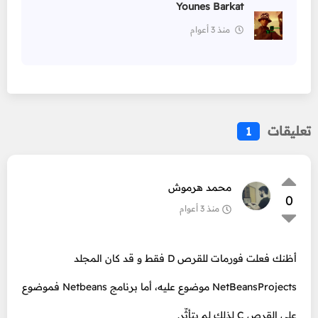
Younes Barkat
منذ 3 أعوام
تعليقات
1
محمد هرموش
0
منذ 3 أعوام
أظنك فعلت فورمات للقرص D فقط و قد كان المجلد
NetBeansProjects موضوع عليه، أما برنامج Netbeans فموضوع
على القرص C لذلك لم يتأثّر.