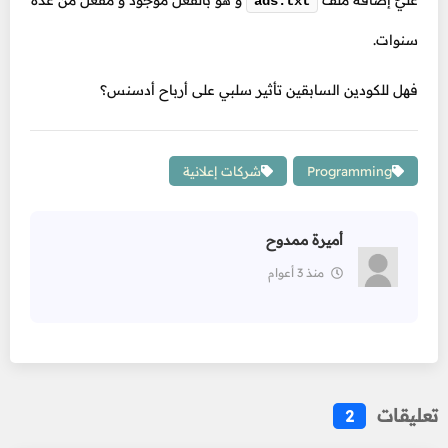
عليّ إضافة ملف
و هو بالفعل موجود و مفعّل من عدة
ads.txt
سنوات.
فهل للكودين السابقين تأثير سلبي على أرباح أدسنس؟
Programming
شركات إعلانية
أميرة ممدوح
منذ 3 أعوام
تعليقات
2