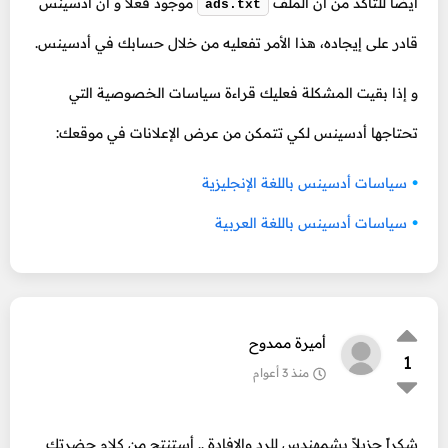
أيضاً للتأكد من أن الملف
موجود فعلاً و أن أدسينس
ads.txt
قادر على إيجاده، هذا الأمر تفعليه من خلال حسابك في أدسينس.
و إذا بقيت المشكلة فعليك قراءة سياسات الخصوصية التي
تحتاجها أدسينس لكي تتمكن من عرض الإعلانات في موقعك:
سياسات أدسينس باللغة الإنجليزية
سياسات أدسينس باللغة العربية
أميرة ممدوح
1
منذ 3 أعوام
شكراً جزيلاً بشمهندس للرد والإفادة .. أستنتج من كلام حضرتك