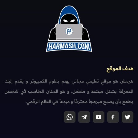
هدف الموقع
هرمش هو موقع تعليمي مجاني يهتم بعلوم الكمبيوتر و يقدم إليك
المعرفة بشكل مبسّط و مفصّل، و هو المكان المناسب لأي شخص
يطمح بأن يصبح مبرمجاً محترفاً و مبدعاً في العالم الرقمي.