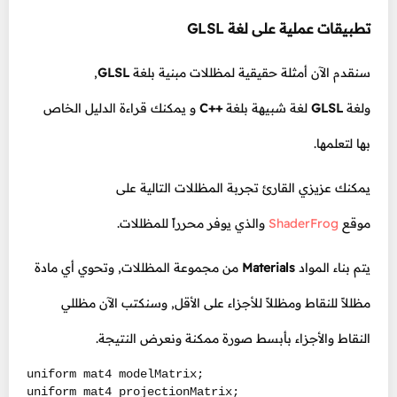
تطبيقات عملية على لغة GLSL
سنقدم الآن أمثلة حقيقية لمظللات مبنية بلغة
GLSL
,
ولغة
GLSL
لغة شبيهة بلغة
++C
و يمكنك قراءة الدليل الخاص
بها لتعلمها.
يمكنك عزيزي القارئ تجربة المظللات التالية على
موقع
ShaderFrog
والذي يوفر محرراً للمظللات.
يتم بناء المواد
Materials
من مجموعة المظللات, وتحوي أي مادة
مظللاً للنقاط ومظللاً للأجزاء على الأقل, وسنكتب الآن مظللي
النقاط والأجزاء بأبسط صورة ممكنة ونعرض النتيجة.
uniform mat4 modelMatrix;

uniform mat4 projectionMatrix;
