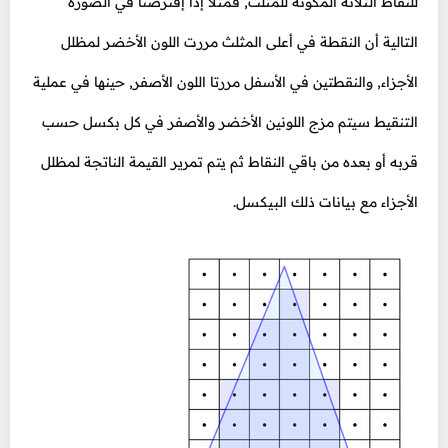
للنقاط الثلاثة المكونة للمثلث, فمثلاً إذا إفترضنا في الصورة
التالية أن النقطة في أعلى المثلث مررت اللون الأخضر لمظلل
الأجزاء, والنقطتين في الأسفل مررتا اللون الأصفر, حينها في عملية
التنقيط سيتم مزج اللونين الأخضر والأصفر في كل بكسل حسب
قربه أو بعده من باقي النقاط ثم يتم تمرير القيمة الناتجة لمظلل
الأجزاء مع بيانات ذلك البيكسل.