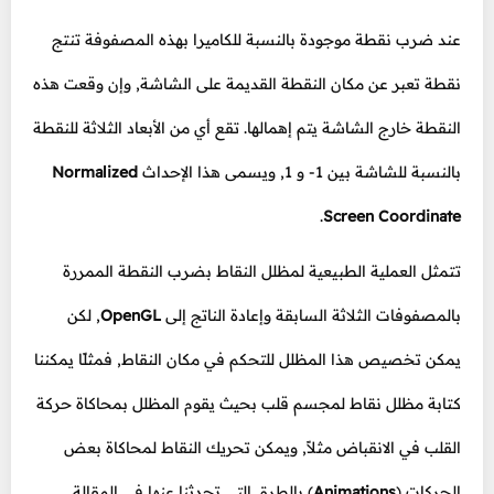
عند ضرب نقطة موجودة بالنسبة للكاميرا بهذه المصفوفة تنتج
نقطة تعبر عن مكان النقطة القديمة على الشاشة, وإن وقعت هذه
النقطة خارج الشاشة يتم إهمالها. تقع أي من الأبعاد الثلاثة للنقطة
بالنسبة للشاشة بين 1- و 1, ويسمى هذا الإحداث
Normalized
.
Screen Coordinate
تتمثل العملية الطبيعية لمظلل النقاط بضرب النقطة الممررة
بالمصفوفات الثلاثة السابقة وإعادة الناتج إلى
OpenGL
, لكن
يمكن تخصيص هذا المظلل للتحكم في مكان النقاط, فمثلًا يمكننا
كتابة مظلل نقاط لمجسم قلب بحيث يقوم المظلل بمحاكاة حركة
القلب في الانقباض مثلاً, ويمكن تحريك النقاط لمحاكاة بعض
الحركات (
Animations
) بالطرق التي تحدثنا عنها في المقالة