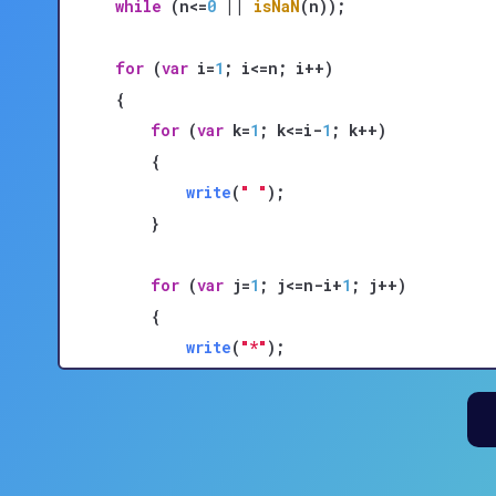
while
 (n<=
0
 || 
isNaN
(n));

for
 (
var
 i=
1
; i<=n; i++)

{

for
 (
var
 k=
1
; k<=i-
1
; k++)

    {

write
(
" "
);

    }

for
 (
var
 j=
1
; j<=n-i+
1
; j++)

    {

write
(
"*"
);

    }

write
(
"\n"
);

}