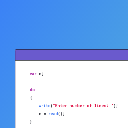
var
 n;

do
{

write
(
"Enter number of lines: "
);

    n = 
read
();
