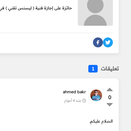
حائزة على إجازة فنية ( ليسنس تقني ) ف
تعليقات
1
ahmed bakr
0
منذ 4 أعوام
السَلام عليكم.