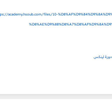
tps://academy.hsoub.com/files/10-%D8%AF%D9%84%D9%8A
%D8%AE%D9%88%D8%A7%D8%AF%D9%8A%D9
دورة لين
كس