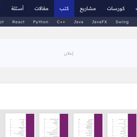
كورسات
مشاريع
كتب
مقالات
أسئلة
أ
pt
React
Python
C++
Java
JavaFX
Swing