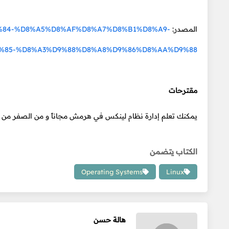
المصدر:
%D9%84-%D8%A5%D8%AF%D8%A7%D8%B1%D8%A9-
%85-%D8%A3%D9%88%D8%A8%D9%86%D8%AA%D9%88
مقترحات
يمكنك تعلم إدارة نظام لينكس في هرمش مجاناً و من الصفر من
الكتاب يتضمن
Operating Systems
Linux
هالة حسن