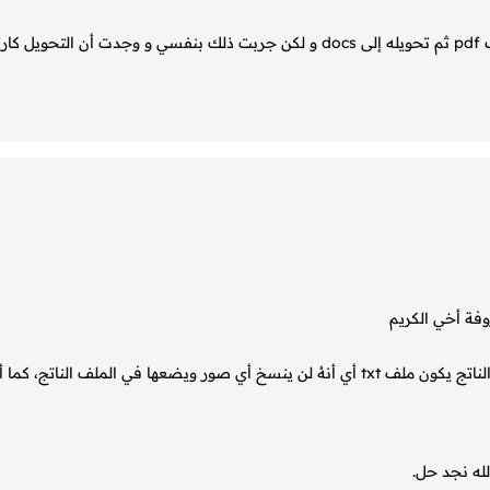
ملاحظة: كنت سأقترح عليك حل آخر و هو تحميل الكتاب كملف pdf ثم تحويله إلى docs و لكن جربت ذلك بنفسي و وجدت أن التحويل
وفة أخي الكريم
لدي تطبيق android يعطي نتائج رائعة ما يعيبه هو أن الملف الناتج يكون ملف txt أي أنهُ لن ينسخ أي صور ويضعها في الملف الناتج، كما
له نجد حل.