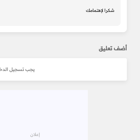
شكرا لإهتمامك
أضف تعليق
يجب تسجيل الدخو