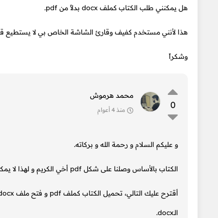
هل يمكنني طلب الكتاب كملف docx بدلاً من pdf.
هذا لأنني مستخدم كفيف وقارئ الشاشة الخاص بي لا يستطيع قراءة 
وشكراً
محمد هرموش
0
منذ 4 أعوام
و عليكم السلام و رحمة الله و بركاته.
الكتاب بالأساس وصلنا على شكل pdf أخي الكريم و لهذا لا يمكننا توفير نسخة docx منه و لكن سأعطيك حل لهذه المشكلة إن شاء الله.
الـdocx.