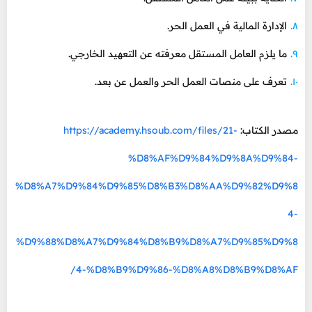
الإدارة المالية في العمل الحر.
ما يلزم العامل المستقل معرفته عن التعهيد الخارجي.
تعرف على منصات العمل الحر والعمل عن بعد.
مصدر الكتاب:
https://academy.hsoub.com/files/21-
%D8%AF%D9%84%D9%8A%D9%84-
%D8%A7%D9%84%D9%85%D8%B3%D8%AA%D9%82%D9%8
4-
%D9%88%D8%A7%D9%84%D8%B9%D8%A7%D9%85%D9%8
4-%D8%B9%D9%86-%D8%A8%D8%B9%D8%AF/